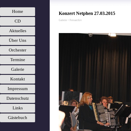
Menü überspringen
Home
Konzert Netphen 27.03.2015
CD
Galerie > Fotoarchiv
Aktuelles
Über Uns
Orchester
▼
Termine
Galerie
▼
Kontakt
▼
Impressum
Datenschutz
Links
Gästebuch