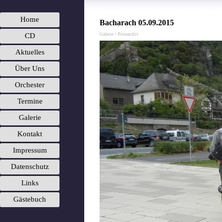
Menü überspringen
Home
Bacharach 05.09.2015
CD
Galerie > Fotoarchiv
Aktuelles
Über Uns
Orchester
▼
Termine
Galerie
▼
Kontakt
▼
Impressum
Datenschutz
Links
Gästebuch